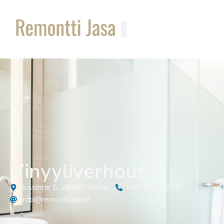
Vinyyliverhous
Jussintie 8, 28400 Ulvila
040 080 7332
info@remonttijasa.fi