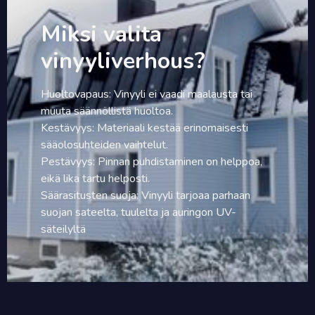
Miksi valita
vinyyliverhous?
Huoltovapaus: Vinyyli ei vaadi maalausta tai
muuta säännöllistä huoltoa.
Kestävyys: Materiaali kestää erinomaisesti
sääolosuhteiden vaihtelut.
Pestävyys: Pinnan puhdistaminen on helppoa,
eikä lika tartu helposti.
Säärasitusten suoja: Vinyyli tarjoaa parhaan
suojan sateelta, tuulelta ja auringon UV-
säteilyltä