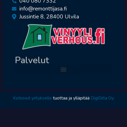
040 080 7332
info@remonttijasa.fi
Jussintie 8, 28400 Ulvila
Palvelut
Kotisivut yritykselle
tuottaa ja ylläpitää
DigiSilta Oy