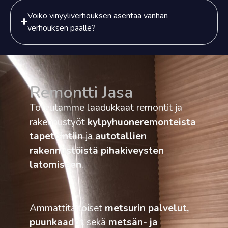
Voiko vinyyliverhouksen asentaa vanhan
verhouksen päälle?
Remontti Jasa
Toteutamme laadukkaat remontit ja
rakennustyöt
kylpyhuoneremonteista
tapetointiin
ja
autotallien
rakennustöistä pihakiveysten
latomiseen
.
Ammattitaitoiset
metsurin palvelut,
puunkaadot
sekä
metsän- ja