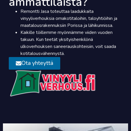
ammattilaista?
Remontti Jasa toteuttaa laadukkaita
vinyyliverhouksia omakotitaloihin, taloyhtiöihin ja
maatalousrakennuksiin Porissa ja lähikunnissa.
Kaikille töillemme myönnämme viiden vuoden
takuun. Kun teetät yksityishenkilönä
ulkoverhouksen saneerauskohteisiin, voit saada
kotitalousvähennystä.
Ota yhteyttä