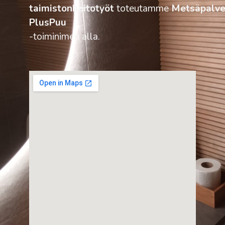
taimistonhoitotyöt
toteutamme
Metsäpalve
PlusPuu
-toiminimen alla.