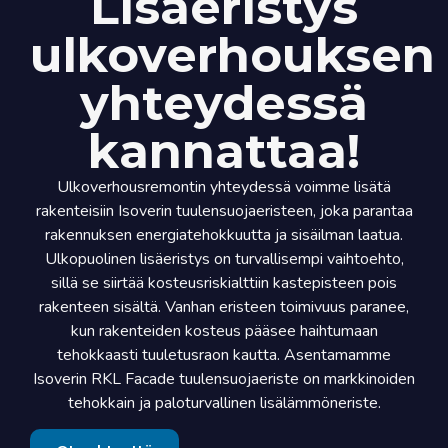
Lisäeristys
ulkoverhouksen
yhteydessä
kannattaa!
Ulkoverhousremontin yhteydessä voimme lisätä
rakenteisiin Isoverin tuulensuojaeristeen, joka parantaa
rakennuksen energiatehokkuutta ja sisäilman laatua.
Ulkopuolinen lisäeristys on turvallisempi vaihtoehto,
sillä se siirtää kosteusriskialttiin kastepisteen pois
rakenteen sisältä. Vanhan eristeen toimivuus paranee,
kun rakenteiden kosteus pääsee haihtumaan
tehokkaasti tuuletusraon kautta. Asentamamme
Isoverin RKL Facade tuulensuojaeriste on markkinoiden
tehokkain ja paloturvallinen lisälämmöneriste.